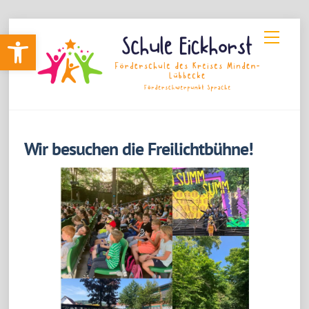
Skip
Werkzeugleiste öffnen
Menu
to
content
Wir besuchen die Freilichtbühne!