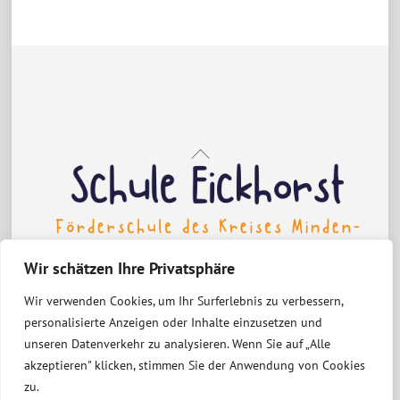
e
e
e
e
e
n
n
n
n
n
Back
To
Top
Wir schätzen Ihre Privatsphäre
Wir verwenden Cookies, um Ihr Surferlebnis zu verbessern,
Erklärung zur Barrierefreiheit
personalisierte Anzeigen oder Inhalte einzusetzen und
Datenschutzerklärung
Impressum
unseren Datenverkehr zu analysieren. Wenn Sie auf „Alle
akzeptieren" klicken, stimmen Sie der Anwendung von Cookies
zu.