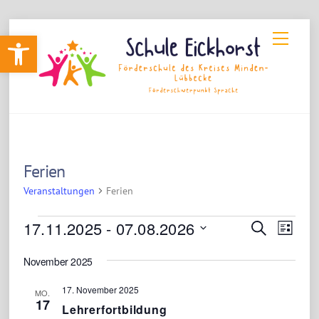
Skip
Werkzeugleiste öffnen
Menu
to
content
Ferien
Veranstaltungen
Ferien
Veranstaltungen
Veransta
17.11.2025
 - 
07.08.2026
Verans
S
L
u
Ansic
D
Suche
i
c
November 2025
Navig
s
a
h
und
t
e
t
17. November 2025
e
MO.
Ansichte
17
u
Lehrerfortbildung