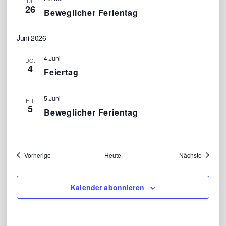
DI.
26
Beweglicher Ferientag
Juni 2026
4.Juni
DO.
4
Feiertag
5.Juni
FR.
5
Beweglicher Ferientag
Veranstaltungen
Veransta
Vorherige
Heute
Nächste
Kalender abonnieren