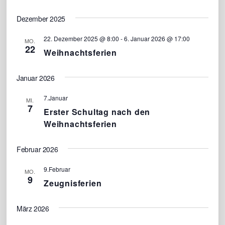
m
Navigati
w
Dezember 2025
ä
22. Dezember 2025 @ 8:00
-
6. Januar 2026 @ 17:00
h
MO.
22
Weihnachtsferien
l
e
Januar 2026
n
.
7.Januar
MI.
7
Erster Schultag nach den
Weihnachtsferien
Februar 2026
9.Februar
MO.
9
Zeugnisferien
März 2026