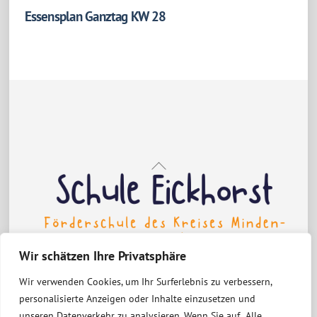
Essensplan Ganztag KW 28
Back
To
Top
Wir schätzen Ihre Privatsphäre
Wir verwenden Cookies, um Ihr Surferlebnis zu verbessern,
Erklärung zur Barrierefreiheit
personalisierte Anzeigen oder Inhalte einzusetzen und
Datenschutzerklärung
Impressum
unseren Datenverkehr zu analysieren. Wenn Sie auf „Alle